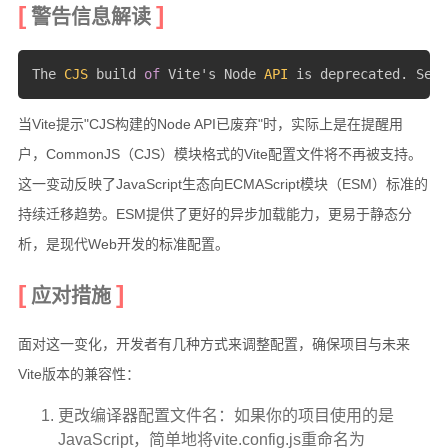
警告信息解读
硬件随笔
The 
CJS
 build 
of
 Vite's Node 
API
 is deprecated
.
 See 
更多
邻居
当Vite提示"CJS构建的Node API已废弃"时，实际上是在提醒用
户，CommonJS（CJS）模块格式的Vite配置文件将不再被支持。
留言
这一变动反映了JavaScript生态向ECMAScript模块（ESM）标准的
关于
持续迁移趋势。ESM提供了更好的异步加载能力，更易于静态分
捐赠
析，是现代Web开发的标准配置。
归档
应对措施
面对这一变化，开发者有几种方式来调整配置，确保项目与未来
Vite版本的兼容性：
更改编译器配置文件名：如果你的项目使用的是
JavaScript，简单地将vite.config.js重命名为