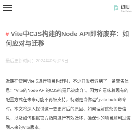
Vite中CJS构建的Node API即将废弃：如
何应对与迁移
最后更新时间：2024年06月25日
首页
近期在使用Vite 5进行项目构建时，不少开发者遇到了一条警告信
分类
息：“Vite的Node API的CJS构建已被废弃”。因为它意味着现有的
开发笔记
配置方式在未来可能不再被支持，特别是当你运行vite build命令
前端开发
时。本文将深入探讨这一变更背后的原因、如何理解这条警告信
闲の碎语
息，以及如何根据官方指南进行有效迁移，确保你的项目顺利过渡
软件使用
到未来的Vite版本。
开源软件