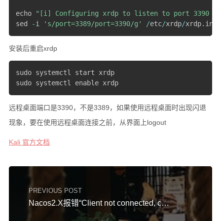
echo 
"[i] Configuring xrdp to listen to port 3390 (b
硬件随笔
sed 
-
i 
's/port=3389/port=3390/g'
/
etc
/
xrdp
/
xrdp
.
ini
更多
安装后重启xrdp
邻居
sudo systemctl start xrdp

留言
sudo systemctl enable xrdp
关于
远程桌面端口是3390，不是3389，如果使用远程桌面时出现闪退
捐赠
现象，要在使用远程桌面连接之前，从界面上logout
归档
Kali 官方文档
PREVIOUS POST
Nacos2.X报错“Client not connected, current status:STARTING”