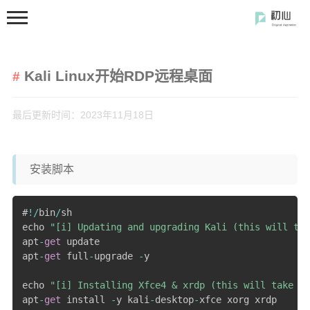
Kali Linux开始RDP远程桌面
最后更新时间：2023年11月18日
首页
安装脚本
分类
#
!
/
bin
/
sh

开发笔记
echo 
"[i] Updating and upgrading Kali (this will tak
前端开发
apt
-
get
 update

apt
-
get
 full
-
upgrade 
-
y

闲の碎语
echo 
"[i] Installing Xfce4 & xrdp (this will take a 
软件使用
apt
-
get
 install 
-
y kali
-
desktop
-
xfce xorg xrdp

开源软件