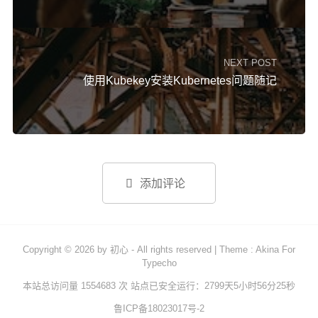
NEXT POST
使用Kubekey安装Kubernetes问题随记

添加评论
Copyright © 2026 by
初心
- All rights reserved
|
Theme :
Akina For
Typecho
本站总访问量 1554683 次
站点已安全运行：2799天5小时56分25秒
鲁ICP备18023017号-2