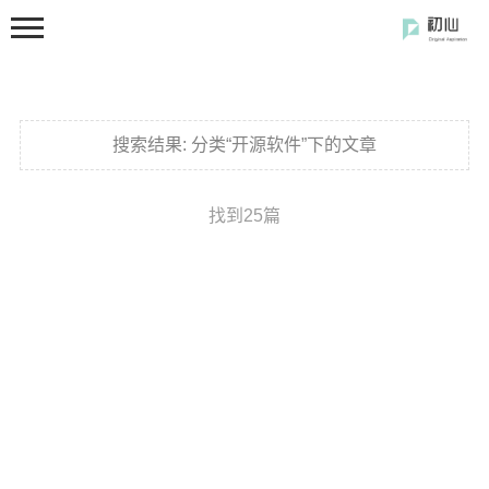
搜索结果:
分类“开源软件”下的文章
找到25篇
首页
分类
开发笔记
前端开发
闲の碎语
软件使用
开源软件